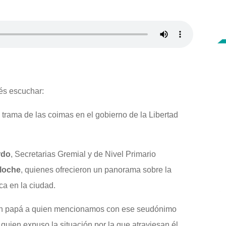
és escuchar:
trama de las coimas en el gobierno de la Libertad
rdo
, Secretarias Gremial y de Nivel Primario
loche
, quienes ofrecieron un panorama sobre la
ca en la ciudad.
e un papá a quien mencionamos con ese seudónimo
uien expuso la situación por la que atraviesan él,