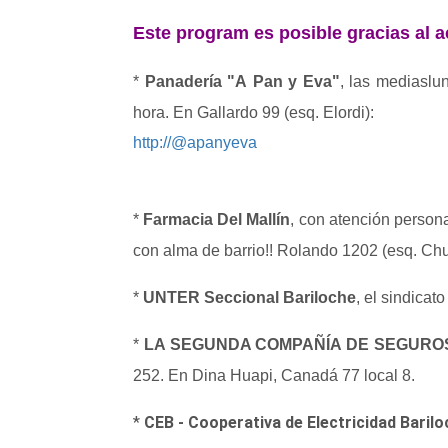
Este program es posible gracias al
*
Panadería "A Pan y Eva"
, las mediaslu
hora. En Gallardo 99 (esq. Elordi):
http://@apanyeva
*
Farmacia Del Mallín
, con atención person
con alma de barrio!! Rolando 1202 (esq. Ch
*
UNTER Seccional Bariloche
, el sindicat
*
LA SEGUNDA COMPAÑÍA DE SEGURO
252. En Dina Huapi, Canadá 77 local 8.
*
CEB - Cooperativa de Electricidad Baril