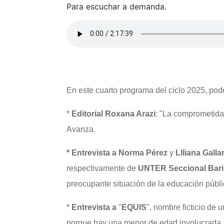
Para escuchar a demanda.
En este cuarto programa del ciclo 2025, pod
*
Editorial Roxana Arazi
: "La comprometida 
Avanza.
* Entrevista a Norma Pérez
y
LIliana Galla
respectivamente de
UNTER Seccional Bari
preocupante situación de la educación públi
*
Entrevista a
"
EQUIS
", nombre ficticio d
porque hay una menor de edad involucrada, q