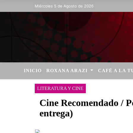
Miércoles 5 de Agosto de 2026
Hoy es Miércoles 5 de Agosto de 2026 
INICIO
ROXANA ARAZI
CAFÉ A LA 
LITERATURA Y CINE
Cine Recomendado / P
entrega)