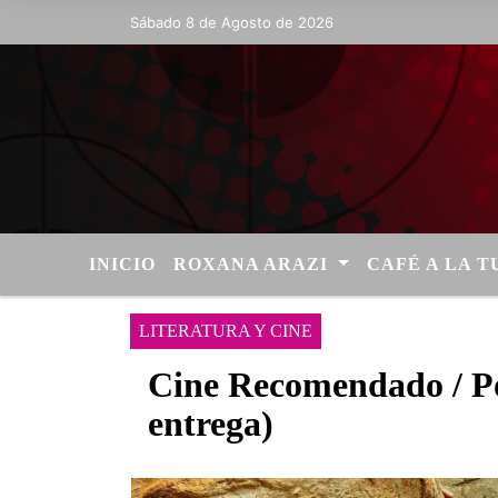
Sábado 8 de Agosto de 2026
Hoy es Sábado 8 de Agosto de 2026 y so
INICIO
ROXANA ARAZI
CAFÉ A LA 
LITERATURA Y CINE
Cine Recomendado / P
entrega)