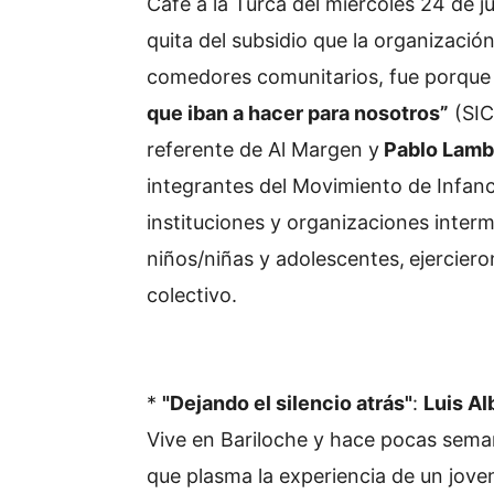
Café a la Turca del miércoles 24 de j
quita del subsidio que la organizació
comedores comunitarios, fue porque 
que iban a hacer para nosotros”
(SIC
referente de Al Margen y
Pablo Lamb
integrantes del Movimiento de Infanc
instituciones y organizaciones inter
niños/niñas y adolescentes,
ejerciero
colectivo.
*
"Dejando el silencio atrás"
:
Luis Al
Vive en Bariloche y hace pocas seman
que plasma la experiencia de un joven 