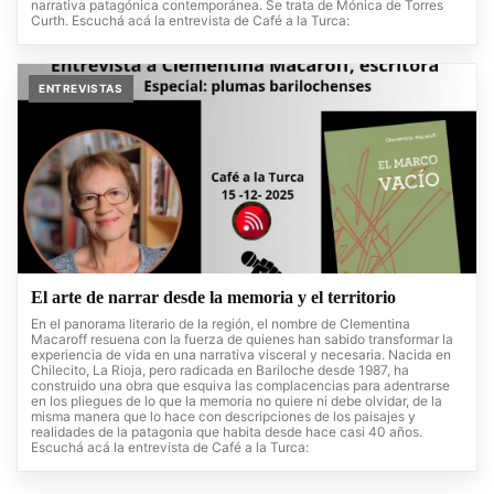
narrativa patagónica contemporánea. Se trata de Mónica de Torres
Curth. Escuchá acá la entrevista de Café a la Turca:
ENTREVISTAS
El arte de narrar desde la memoria y el territorio
En el panorama literario de la región, el nombre de Clementina
Macaroff resuena con la fuerza de quienes han sabido transformar la
experiencia de vida en una narrativa visceral y necesaria. Nacida en
Chilecito, La Rioja, pero radicada en Bariloche desde 1987, ha
construido una obra que esquiva las complacencias para adentrarse
en los pliegues de lo que la memoria no quiere ni debe olvidar, de la
misma manera que lo hace con descripciones de los paisajes y
realidades de la patagonia que habita desde hace casi 40 años.
Escuchá acá la entrevista de Café a la Turca: