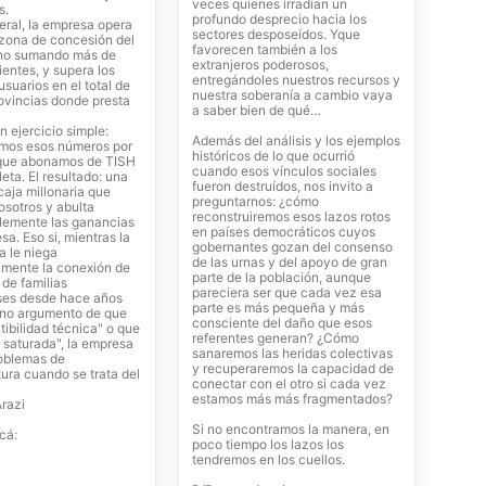
veces quienes irradian un
s.
profundo desprecio hacia los
eral, la empresa opera
sectores desposeídos. Yque
 zona de concesión del
favorecen también a los
ino sumando más de
extranjeros poderosos,
entes, y supera los
entregándoles nuestros recursos y
suarios en el total de
nuestra soberanía a cambio vaya
rovincias donde presta
a saber bien de qué…
 ejercicio simple:
Además del análisis y los ejemplos
emos esos números por
históricos de lo que ocurrió
 que abonamos de TISH
cuando esos vínculos sociales
eta. El resultado: una
fueron destruídos, nos invito a
aja millonaria que
preguntarnos: ¿cómo
sotros y abulta
reconstruiremos esos lazos rotos
lemente las ganancias
en países democráticos cuyos
sa. Eso si, mientras la
gobernantes gozan del consenso
ra le niega
de las urnas y del apoyo de gran
amente la conexión de
parte de la población, aunque
 de familias
pareciera ser que cada vez esa
ses desde hace años
parte es más pequeña y más
erno argumento de que
consciente del daño que esos
tibilidad técnica" o que
referentes generan? ¿Cómo
á saturada", la empresa
sanaremos las heridas colectivas
roblemas de
y recuperaremos la capacidad de
tura cuando se trata del
conectar con el otro si cada vez
estamos más más fragmentados?
razi
Si no encontramos la manera, en
cá:
poco tiempo los lazos los
tendremos en los cuellos.