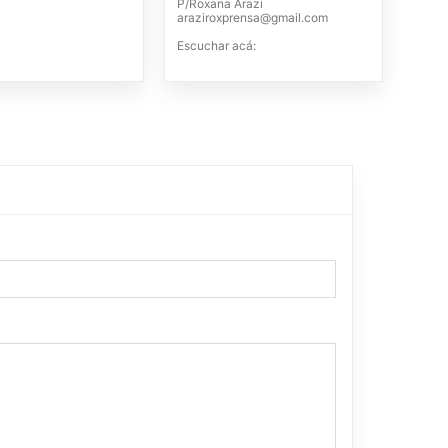
P/Roxana Arazi
araziroxprensa@gmail.com
Escuchar acá: