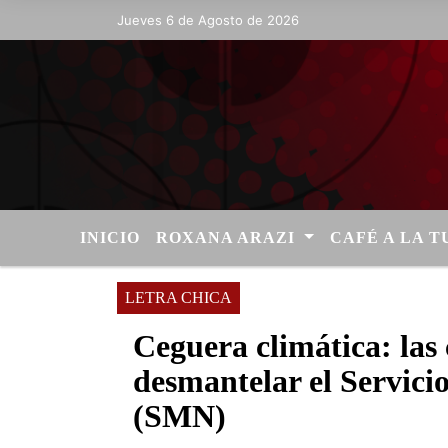
Jueves 6 de Agosto de 2026
Hoy es Jueves 6 de Agosto de 2026 y s
INICIO
ROXANA ARAZI
CAFÉ A LA 
LETRA CHICA
Ceguera climática: las 
desmantelar el Servici
(SMN)