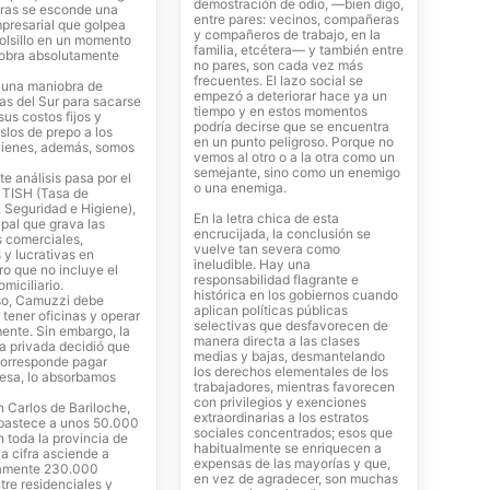
demostración de odio, —bien digo,
uras se esconde una
entre pares: vecinos, compañeras
presarial que golpea
y compañeros de trabajo, en la
bolsillo en un momento
familia, etcétera— y también entre
obra absolutamente
no pares, son cada vez más
frecuentes. El lazo social se
e una maniobra de
empezó a deteriorar hace ya un
s del Sur para sacarse
tiempo y en estos momentos
us costos fijos y
podría decirse que se encuentra
slos de prepo a los
en un punto peligroso. Porque no
uienes, además, somos
vemos al otro o a la otra como un
semejante, sino como un enemigo
ste análisis pasa por el
o una enemiga.
a TISH (Tasa de
 Seguridad e Higiene),
En la letra chica de esta
pal que grava las
encrucijada, la conclusión se
s comerciales,
vuelve tan severa como
s y lucrativas en
ineludible. Hay una
ro que no incluye el
responsabilidad flagrante e
miciliario.
histórica en los gobiernos cuando
so, Camuzzi debe
aplican políticas públicas
 tener oficinas y operar
selectivas que desfavorecen de
ente. Sin embargo, la
manera directa a las clases
ra privada decidió que
medias y bajas, desmantelando
 corresponde pagar
los derechos elementales de los
sa, lo absorbamos
trabajadores, mientras favorecen
con privilegios y exenciones
 Carlos de Bariloche,
extraordinarias a los estratos
bastece a unos 50.000
sociales concentrados; esos que
n toda la provincia de
habitualmente se enriquecen a
la cifra asciende a
expensas de las mayorías y que,
amente 230.000
en vez de agradecer, son muchas
tre residenciales y