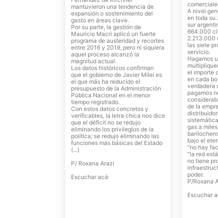
comerciale
mantuvieron una tendencia de
A nivel gen
expansión o sostenimiento del
en toda su
gasto en áreas clave.
sur argent
Por su parte, la gestión de
664.000 cli
Mauricio Macri aplicó un fuerte
2.213.000 u
programa de austeridad y recortes
las siete p
entre 2016 y 2019, pero ni siquiera
servicio.
aquel proceso alcanzó la
Hagamos un
magnitud actual.
multipliqu
Los datos históricos confirman
el importe
que el gobierno de Javier Milei es
en cada bol
el que más ha reducido el
verdadera c
presupuesto de la Administración
pagamos no
Pública Nacional en el menor
considerab
tiempo registrado.
de la empre
Con estos datos concretos y
distribuido
verificables, la letra chica nos dice
sistemátic
que el déficit no se redujo
gas a miles
eliminando los privilegios de la
barilochen
política; se redujo eliminando las
bajo el et
funciones más básicas del Estado
"no hay fac
(...)
"la red est
no tiene p
P/ Roxana Arazi
infraestruc
poder.
Escuchar acá:
P/Roxana A
Escuchar a