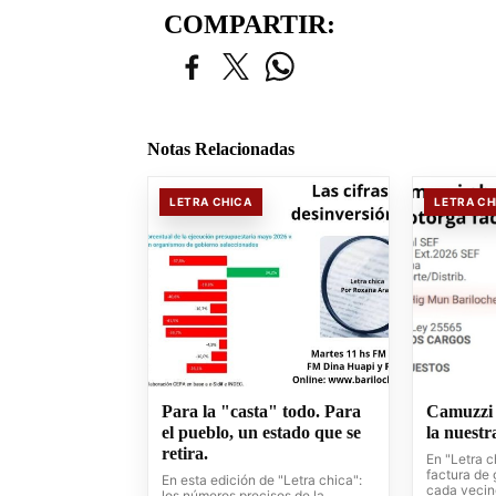
COMPARTIR:
Notas Relacionadas
LETRA CHICA
LETRA CH
Para la "casta" todo. Para
Camuzzi 
el pueblo, un estado que se
la nuestr
retira.
En "Letra 
factura de 
En esta edición de "Letra chica":
cada vecin
los números precisos de la