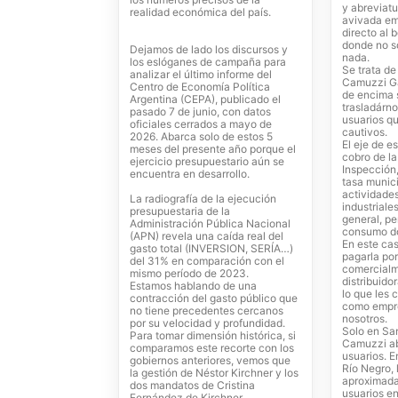
y abreviat
realidad económica del país.
avivada em
directo al 
donde no s
Dejamos de lado los discursos y
nada.
los eslóganes de campaña para
Se trata d
analizar el último informe del
Camuzzi Ga
Centro de Economía Política
de encima s
Argentina (CEPA), publicado el
trasladárno
pasado 7 de junio, con datos
usuarios q
oficiales cerrados a mayo de
cautivos.
2026. Abarca solo de estos 5
El eje de e
meses del presente año porque el
cobro de l
ejercicio presupuestario aún se
Inspección,
encuentra en desarrollo.
tasa munici
actividade
La radiografía de la ejecución
industriale
presupuestaria de la
general, pe
Administración Pública Nacional
consumo do
(APN) revela una caída real del
En este ca
gasto total (INVERSION, SERÍA…)
pagarla por
del 31% en comparación con el
comercialm
mismo período de 2023.
distribuido
Estamos hablando de una
lo que les
contracción del gasto público que
como empre
no tiene precedentes cercanos
nosotros.
por su velocidad y profundidad.
Solo en San
Para tomar dimensión histórica, si
Camuzzi a
comparamos este recorte con los
usuarios. E
gobiernos anteriores, vemos que
Río Negro, 
la gestión de Néstor Kirchner y los
aproximad
dos mandatos de Cristina
usuarios en
Fernández de Kirchner