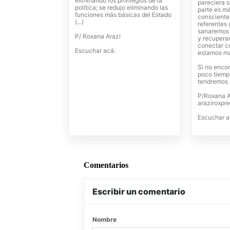
eliminando los privilegios de la
pareciera 
política; se redujo eliminando las
parte es m
funciones más básicas del Estado
consciente
(...)
referentes
sanaremos 
P/ Roxana Arazi
y recupera
conectar co
Escuchar acá:
estamos m
Si no enco
poco tiempo
tendremos e
P/Roxana A
araziroxp
Escuchar a
Comentarios
Escribir un comentario
Nombre