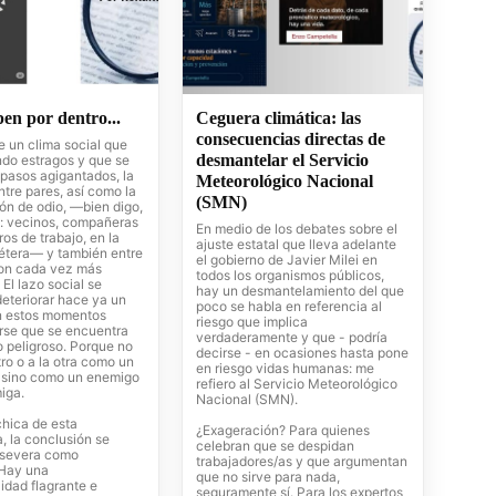
en por dentro...
Ceguera climática: las
consecuencias directas de
e un clima social que
desmantelar el Servicio
ndo estragos y que se
 pasos agigantados, la
Meteorológico Nacional
ntre pares, así como la
(SMN)
ón de odio, —bien digo,
s: vecinos, compañeras
En medio de los debates sobre el
os de trabajo, en la
ajuste estatal que lleva adelante
cétera— y también entre
el gobierno de Javier Milei en
son cada vez más
todos los organismos públicos,
 El lazo social se
hay un desmantelamiento del que
eteriorar hace ya un
poco se habla en referencia al
n estos momentos
riesgo que implica
irse que se encuentra
verdaderamente y que - podría
o peligroso. Porque no
decirse - en ocasiones hasta pone
ro o a la otra como un
en riesgo vidas humanas: me
 sino como un enemigo
refiero al Servicio Meteorológico
iga.
Nacional (SMN).
 chica de esta
¿Exageración? Para quienes
, la conclusión se
celebran que se despidan
 severa como
trabajadores/as y que argumentan
 Hay una
que no sirve para nada,
idad flagrante e
seguramente sí. Para los expertos