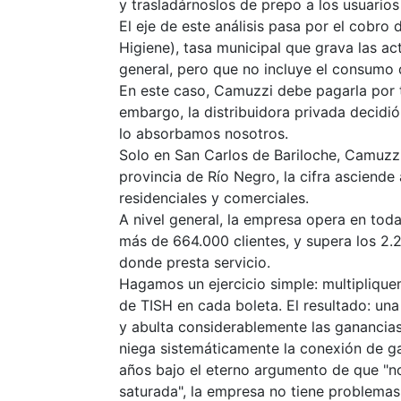
y trasladárnoslos de prepo a los usuario
El eje de este análisis pasa por el cobro
Higiene), tasa municipal que grava las act
general, pero que no incluye el consumo d
En este caso, Camuzzi debe pagarla por t
embargo, la distribuidora privada decid
lo absorbamos nosotros.
Solo en San Carlos de Bariloche, Camuzzi
provincia de Río Negro, la cifra asciend
residenciales y comerciales.
A nivel general, la empresa opera en tod
más de 664.000 clientes, y supera los 2.21
donde presta servicio.
Hagamos un ejercicio simple: multipliq
de TISH en cada boleta. El resultado: un
y abulta considerablemente las ganancias 
niega sistemáticamente la conexión de ga
años bajo el eterno argumento de que "no 
saturada", la empresa no tiene problemas 