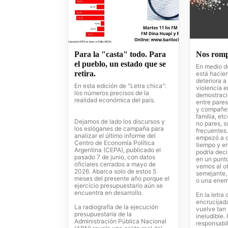
Para la "casta" todo. Para
Nos romp
el pueblo, un estado que se
En medio d
retira.
está hacie
deteriora a
En esta edición de "Letra chica":
violencia e
los números precisos de la
demostraci
realidad económica del país.
entre pare
y compañer
familia, et
Dejamos de lado los discursos y
no pares, 
los eslóganes de campaña para
frecuentes.
analizar el último informe del
empezó a d
Centro de Economía Política
tiempo y e
Argentina (CEPA), publicado el
podría dec
pasado 7 de junio, con datos
en un punt
oficiales cerrados a mayo de
vemos al ot
2026. Abarca solo de estos 5
semejante,
meses del presente año porque el
o una enem
ejercicio presupuestario aún se
encuentra en desarrollo.
En la letra
encrucijada
La radiografía de la ejecución
vuelve tan
presupuestaria de la
ineludible.
Administración Pública Nacional
responsabil