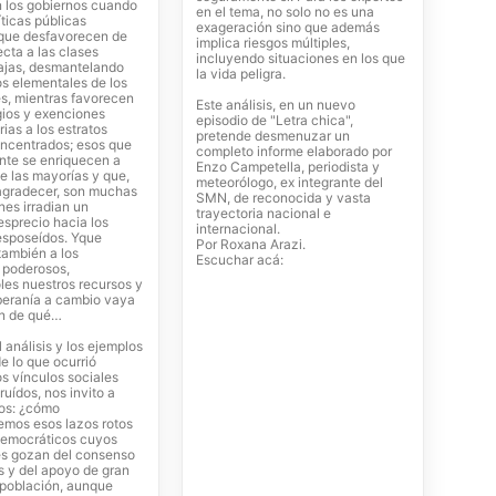
n los gobiernos cuando
en el tema, no solo no es una
íticas públicas
exageración sino que además
 que desfavorecen de
implica riesgos múltiples,
cta a las clases
incluyendo situaciones en los que
ajas, desmantelando
la vida peligra.
os elementales de los
es, mientras favorecen
Este análisis, en un nuevo
gios y exenciones
episodio de "Letra chica",
rias a los estratos
pretende desmenuzar un
oncentrados; esos que
completo informe elaborado por
nte se enriquecen a
Enzo Campetella, periodista y
e las mayorías y que,
meteorólogo, ex integrante del
agradecer, son muchas
SMN, de reconocida y vasta
nes irradian un
trayectoria nacional e
esprecio hacia los
internacional.
esposeídos. Yque
Por Roxana Arazi.
también a los
Escuchar acá:
s poderosos,
les nuestros recursos y
beranía a cambio vaya
en de qué…
análisis y los ejemplos
de lo que ocurrió
s vínculos sociales
ruídos, nos invito a
os: ¿cómo
remos esos lazos rotos
democráticos cuyos
s gozan del consenso
s y del apoyo de gran
 población, aunque