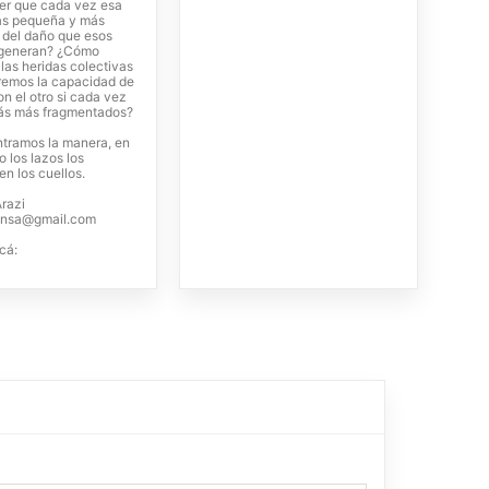
ser que cada vez esa
ás pequeña y más
 del daño que esos
 generan? ¿Cómo
las heridas colectivas
remos la capacidad de
n el otro si cada vez
ás más fragmentados?
ntramos la manera, en
 los lazos los
n los cuellos.
razi
rensa@gmail.com
cá: