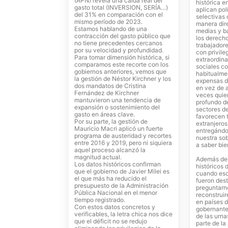
(APN) revela una caída real del
histórica e
gasto total (INVERSION, SERÍA…)
aplican pol
del 31% en comparación con el
selectivas
mismo período de 2023.
manera dire
Estamos hablando de una
medias y b
contracción del gasto público que
los derech
no tiene precedentes cercanos
trabajador
por su velocidad y profundidad.
con privile
Para tomar dimensión histórica, si
extraordina
comparamos este recorte con los
sociales c
gobiernos anteriores, vemos que
habitualme
la gestión de Néstor Kirchner y los
expensas d
dos mandatos de Cristina
en vez de 
Fernández de Kirchner
veces quie
mantuvieron una tendencia de
profundo d
expansión o sostenimiento del
sectores d
gasto en áreas clave.
favorecen 
Por su parte, la gestión de
extranjero
Mauricio Macri aplicó un fuerte
entregándo
programa de austeridad y recortes
nuestra so
entre 2016 y 2019, pero ni siquiera
a saber bi
aquel proceso alcanzó la
magnitud actual.
Además del 
Los datos históricos confirman
históricos 
que el gobierno de Javier Milei es
cuando eso
el que más ha reducido el
fueron dest
presupuesto de la Administración
preguntarn
Pública Nacional en el menor
reconstrui
tiempo registrado.
en países 
Con estos datos concretos y
gobernante
verificables, la letra chica nos dice
de las urna
que el déficit no se redujo
parte de la