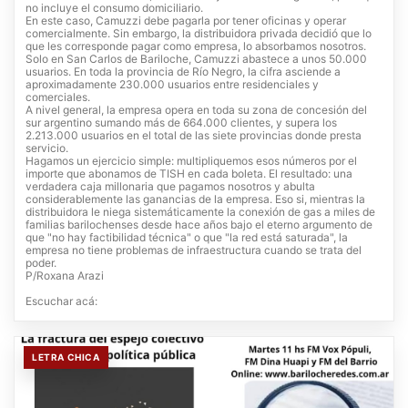
no incluye el consumo domiciliario.
En este caso, Camuzzi debe pagarla por tener oficinas y operar
comercialmente. Sin embargo, la distribuidora privada decidió que lo
que les corresponde pagar como empresa, lo absorbamos nosotros.
Solo en San Carlos de Bariloche, Camuzzi abastece a unos 50.000
usuarios. En toda la provincia de Río Negro, la cifra asciende a
aproximadamente 230.000 usuarios entre residenciales y
comerciales.
A nivel general, la empresa opera en toda su zona de concesión del
sur argentino sumando más de 664.000 clientes, y supera los
2.213.000 usuarios en el total de las siete provincias donde presta
servicio.
Hagamos un ejercicio simple: multipliquemos esos números por el
importe que abonamos de TISH en cada boleta. El resultado: una
verdadera caja millonaria que pagamos nosotros y abulta
considerablemente las ganancias de la empresa. Eso si, mientras la
distribuidora le niega sistemáticamente la conexión de gas a miles de
familias barilochenses desde hace años bajo el eterno argumento de
que "no hay factibilidad técnica" o que "la red está saturada", la
empresa no tiene problemas de infraestructura cuando se trata del
poder.
P/Roxana Arazi
Escuchar acá:
LETRA CHICA