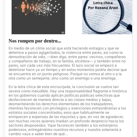
Nos rompen por dentro...
En medio de un clima social que está haciendo estragos y que se
deteriora a pasos agigantados, la violencia entre pares, así como la
demostración de odio, —bien digo, entre pares: vecinos, compañeras
y compañeros de trabajo, en la familia, etcétera— y también entre no
pares, son cada vez más frecuentes. El lazo social se empezó a
deteriorar hace ya un tiempo y en estos momentos podría decirse que
se encuentra en un punto peligroso. Porque no vemos al otro o a la
otra como un semejante, sino como un enemigo o una enemiga.
En la letra chica de esta encrucijada, la conclusión se vuelve tan
severa como ineludible. Hay una responsabilidad flagrante e histórica
en los gobiernos cuando aplican políticas públicas selectivas que
desfavorecen de manera directa a las clases medias y bajas,
desmantelando los derechos elementales de los trabajadores,
mientras favorecen con privilegios y exenciones extraordinarias a los
estratos sociales concentrados; esos que habitualmente se
enriquecen a expensas de las mayorías y que, en vez de agradecer,
son muchas veces quienes irradian un profundo desprecio hacia los
sectores desposeídos. Yque favorecen también a los extranjeros
poderosos, entregándoles nuestros recursos y nuestra soberanía a
cambio vaya a saber bien de qué…