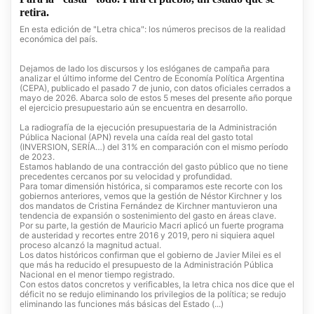
retira.
En esta edición de "Letra chica": los números precisos de la realidad
económica del país.
Dejamos de lado los discursos y los eslóganes de campaña para
analizar el último informe del Centro de Economía Política Argentina
(CEPA), publicado el pasado 7 de junio, con datos oficiales cerrados a
mayo de 2026. Abarca solo de estos 5 meses del presente año porque
el ejercicio presupuestario aún se encuentra en desarrollo.
La radiografía de la ejecución presupuestaria de la Administración
Pública Nacional (APN) revela una caída real del gasto total
(INVERSION, SERÍA…) del 31% en comparación con el mismo período
de 2023.
Estamos hablando de una contracción del gasto público que no tiene
precedentes cercanos por su velocidad y profundidad.
Para tomar dimensión histórica, si comparamos este recorte con los
gobiernos anteriores, vemos que la gestión de Néstor Kirchner y los
dos mandatos de Cristina Fernández de Kirchner mantuvieron una
tendencia de expansión o sostenimiento del gasto en áreas clave.
Por su parte, la gestión de Mauricio Macri aplicó un fuerte programa
de austeridad y recortes entre 2016 y 2019, pero ni siquiera aquel
proceso alcanzó la magnitud actual.
Los datos históricos confirman que el gobierno de Javier Milei es el
que más ha reducido el presupuesto de la Administración Pública
Nacional en el menor tiempo registrado.
Con estos datos concretos y verificables, la letra chica nos dice que el
déficit no se redujo eliminando los privilegios de la política; se redujo
eliminando las funciones más básicas del Estado (...)