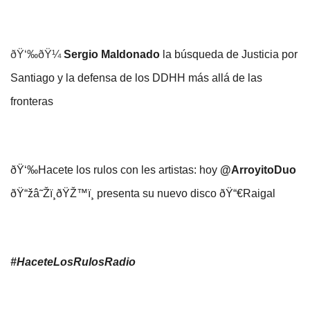
ðŸ‘‰ðŸ¼
Sergio Maldonado
la búsqueda de Justicia por
Santiago y la defensa de los DDHH más allá de las
fronteras
ðŸ‘‰Hacete los rulos con les artistas: hoy
@ArroyitoDuo
ðŸ“žâ˜Žï¸ðŸŽ™ï¸ presenta su nuevo disco ðŸ“€Raigal
#HaceteLosRulosRadio