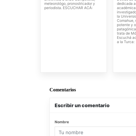
meteorológo, pronostricador y
dedicada a 
periodista. ESCUCHAR ACÁ:
académica
investigado
la Universi
Comahue, 
potente y o
patagónica
trata de Mó
Escuchá ac
a la Turca:
Comentarios
Escribir un comentario
Nombre