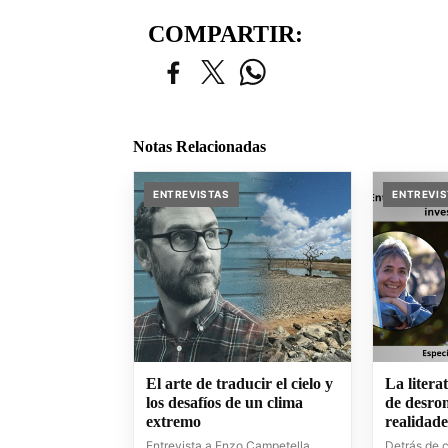
COMPARTIR:
Notas Relacionadas
ENTREVISTAS
ENTREVI
El arte de traducir el cielo y
La litera
los desafíos de un clima
de desrom
extremo
realidad
Entrevista a Enzo Campetella,
Detrás de 