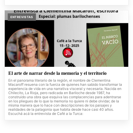
ENTREVISTAS
El arte de narrar desde la memoria y el territorio
En el panorama literario de la región, el nombre de Clementina
Macaroff resuena con la fuerza de quienes han sabido transformar la
experiencia de vida en una narrativa visceral y necesaria. Nacida en
Chilecito, La Rioja, pero radicada en Bariloche desde 1987, ha
construido una obra que esquiva las complacencias para adentrarse
en los pliegues de lo que la memoria no quiere ni debe olvidar, de la
misma manera que lo hace con descripciones de los paisajes y
realidades de la patagonia que habita desde hace casi 40 años.
Escuchá acá la entrevista de Café a la Turca: