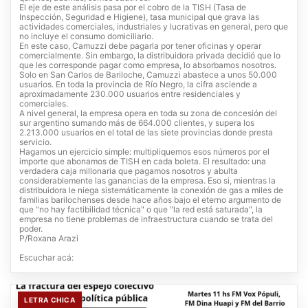
El eje de este análisis pasa por el cobro de la TISH (Tasa de
Inspección, Seguridad e Higiene), tasa municipal que grava las
actividades comerciales, industriales y lucrativas en general, pero que
no incluye el consumo domiciliario.
En este caso, Camuzzi debe pagarla por tener oficinas y operar
comercialmente. Sin embargo, la distribuidora privada decidió que lo
que les corresponde pagar como empresa, lo absorbamos nosotros.
Solo en San Carlos de Bariloche, Camuzzi abastece a unos 50.000
usuarios. En toda la provincia de Río Negro, la cifra asciende a
aproximadamente 230.000 usuarios entre residenciales y
comerciales.
A nivel general, la empresa opera en toda su zona de concesión del
sur argentino sumando más de 664.000 clientes, y supera los
2.213.000 usuarios en el total de las siete provincias donde presta
servicio.
Hagamos un ejercicio simple: multipliquemos esos números por el
importe que abonamos de TISH en cada boleta. El resultado: una
verdadera caja millonaria que pagamos nosotros y abulta
considerablemente las ganancias de la empresa. Eso si, mientras la
distribuidora le niega sistemáticamente la conexión de gas a miles de
familias barilochenses desde hace años bajo el eterno argumento de
que "no hay factibilidad técnica" o que "la red está saturada", la
empresa no tiene problemas de infraestructura cuando se trata del
poder.
P/Roxana Arazi
Escuchar acá:
LETRA CHICA