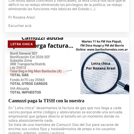
Con estos datos concretos y verificables, la letra chica nos dice que el
déficit no se redujo eliminando los privilegios de la política; se redujo
eliminando las funciones más básicas del Estado (...)
P/ Roxana Arazi
Escuchar acá:
LETRA CHICA
Camuzzi paga la TISH con la nuestra
En "Letra chica" desarmamos la factura de gas que nos llega a cada
vecino porque entre códigos y abreviaturas se esconde una avivada
empresarial que golpea directo al bolsillo en un momento donde no
sobra absolutamente nada.
Se trata de una maniobra de Camuzzi Gas del Sur para sacarse de
encima sus costos fijos y trasladárnoslos de prepo a los usuarios
quienes, además, somos cautivos.