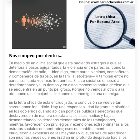
Nos rompen por dentro...
En medio de un clima social que está haciendo estragos y que se
deteriora a pasos agigantados, la violencia entre pares, así como la
demostración de odio, —bien digo, entre pares: vecinos, compañeras
y compañeros de trabajo, en la familia, etcétera— y también entre no
pares, son cada vez más frecuentes. El lazo social se empezó a
deteriorar hace ya un tiempo y en estos momentos podría decirse que
se encuentra en un punto peligroso. Porque no vemos al otro o a la
otra como un semejante, sino como un enemigo o una enemiga.
En la letra chica de esta encrucijada, la conclusión se vuelve tan
severa como ineludible. Hay una responsabilidad flagrante e histórica
en los gobiernos cuando aplican políticas públicas selectivas que
desfavorecen de manera directa a las clases medias y bajas,
desmantelando los derechos elementales de los trabajadores,
mientras favorecen con privilegios y exenciones extraordinarias a los
estratos sociales concentrados; esos que habitualmente se
enriquecen a expensas de las mayorías y que, en vez de agradecer,
son muchas veces quienes irradian un profundo desprecio hacia los