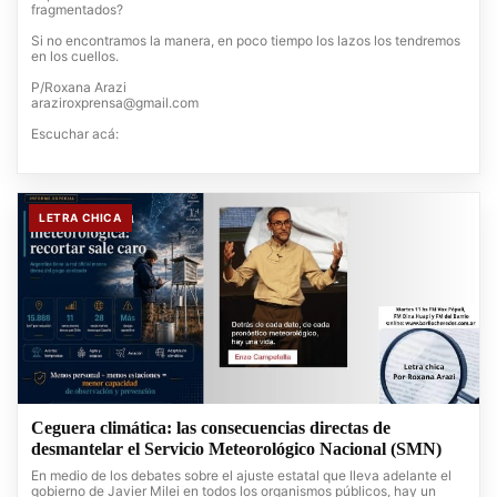
fragmentados?
Si no encontramos la manera, en poco tiempo los lazos los tendremos
en los cuellos.
P/Roxana Arazi
araziroxprensa@gmail.com
Escuchar acá:
LETRA CHICA
Ceguera climática: las consecuencias directas de
desmantelar el Servicio Meteorológico Nacional (SMN)
En medio de los debates sobre el ajuste estatal que lleva adelante el
gobierno de Javier Milei en todos los organismos públicos, hay un