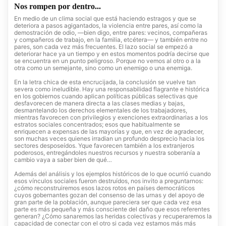
Nos rompen por dentro...
En medio de un clima social que está haciendo estragos y que se
deteriora a pasos agigantados, la violencia entre pares, así como la
demostración de odio, —bien digo, entre pares: vecinos, compañeras
y compañeros de trabajo, en la familia, etcétera— y también entre no
pares, son cada vez más frecuentes. El lazo social se empezó a
deteriorar hace ya un tiempo y en estos momentos podría decirse que
se encuentra en un punto peligroso. Porque no vemos al otro o a la
otra como un semejante, sino como un enemigo o una enemiga.
En la letra chica de esta encrucijada, la conclusión se vuelve tan
severa como ineludible. Hay una responsabilidad flagrante e histórica
en los gobiernos cuando aplican políticas públicas selectivas que
desfavorecen de manera directa a las clases medias y bajas,
desmantelando los derechos elementales de los trabajadores,
mientras favorecen con privilegios y exenciones extraordinarias a los
estratos sociales concentrados; esos que habitualmente se
enriquecen a expensas de las mayorías y que, en vez de agradecer,
son muchas veces quienes irradian un profundo desprecio hacia los
sectores desposeídos. Yque favorecen también a los extranjeros
poderosos, entregándoles nuestros recursos y nuestra soberanía a
cambio vaya a saber bien de qué…
Además del análisis y los ejemplos históricos de lo que ocurrió cuando
esos vínculos sociales fueron destruídos, nos invito a preguntarnos:
¿cómo reconstruiremos esos lazos rotos en países democráticos
cuyos gobernantes gozan del consenso de las urnas y del apoyo de
gran parte de la población, aunque pareciera ser que cada vez esa
parte es más pequeña y más consciente del daño que esos referentes
generan? ¿Cómo sanaremos las heridas colectivas y recuperaremos la
capacidad de conectar con el otro si cada vez estamos más más