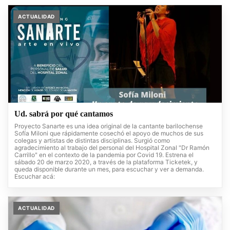
ACTUALIDAD
Ud. sabrá por qué cantamos
Proyecto Sanarte es una idea original de la cantante barilochense
Sofía Miloni que rápidamente cosechó el apoyo de muchos de sus
colegas y artistas de distintas disciplinas. Surgió como
agradecimiento al trabajo del personal del Hospital Zonal "Dr Ramón
Carrillo" en el contexto de la pandemia por Covid 19. Estrena el
sábado 20 de marzo 2020, a través de la plataforma Ticketek, y
queda disponible durante un mes, para escuchar y ver a demanda.
Escuchar acá:
ACTUALIDAD