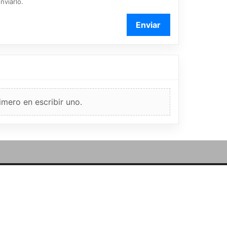
nviarlo.
Enviar
imero en escribir uno.