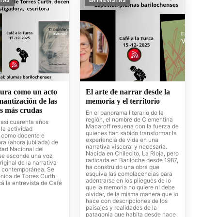
STAS
ENTREVISTAS
tura como un acto
El arte de narrar desde la
antización de las
memoria y el territorio
es más crudas
En el panorama literario de la
región, el nombre de Clementina
casi cuarenta años
Macaroff resuena con la fuerza de
la actividad
quienes han sabido transformar la
 como docente e
experiencia de vida en una
ra (ahora jubilada) de
narrativa visceral y necesaria.
dad Nacional del
Nacida en Chilecito, La Rioja, pero
se esconde una voz
radicada en Bariloche desde 1987,
riginal de la narrativa
ha construido una obra que
 contemporánea. Se
esquiva las complacencias para
nica de Torres Curth.
adentrarse en los pliegues de lo
á la entrevista de Café
que la memoria no quiere ni debe
olvidar, de la misma manera que lo
hace con descripciones de los
paisajes y realidades de la
patagonia que habita desde hace