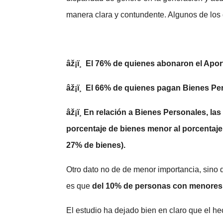
manera clara y contundente. Algunos de los 
âž¡
ï¸
El 76% de quienes abonaron el Aport
âž¡
ï¸
El 66% de quienes pagan Bienes Per
âž¡
ï¸
En relación a Bienes Personales, la
porcentaje de bienes menor al porcentaje
27% de bienes).
Otro dato no de de menor importancia, sino 
es que
del 10% de personas con menores
El estudio ha dejado bien en claro que el 