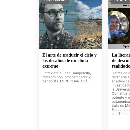
ENTREVISTAS
ENTREVI
El arte de traducir el cielo y
La litera
los desafíos de un clima
de desrom
extremo
realidad
Entrevista a Enzo Campetella,
Detrás de 
meteorológo, pronostricador y
dedicada a 
periodista. ESCUCHAR ACÁ:
académica
investigado
la Universi
Comahue, 
potente y o
patagónica
trata de Mó
Escuchá ac
a la Turca: