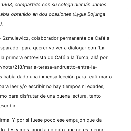
n 1968, compartido con su colega alemán James
 había obtenido en dos ocasiones (Lygia Bojunga
).
rto Szmulewicz, colaborador permanente de Café a
disparador para querer volver a dialogar con "
La
 la primera entrevista de Café a la Turca, allá por
r/nota/218/maria-teresa-andruetto-entre-la-
os había dado una inmensa lección para reafirmar o
ara leer y/o escribir no hay tiempos ni edades;
mo para disfrutar de una buena lectura, tanto
scribir.
firma. Y por si fuese poco ese empujón que da
sí lo deseamos, aporta un dato que no es menor: