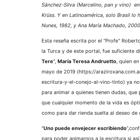
Sánchez-Silva (Marcelino, pan y vino) e
Krüss. Y en Latinoamérica, solo Brasil lo
Nunes, 1982, y Ana María Machado, 2000
Esta reseña escrita por el "Profe" Robe
la Turca y de este portal, fue suficiente 
Tere
",
María Teresa Andruetto
, quien en
mayo de 2019 (https://araziroxana.com.a
escritura-y-el-conejo-al-vino-tinto) ya n
para animar a quienes tienen dudas, que p
que cualquier momento de la vida es ópti
como para dar rienda suelta al deseo de e
"
Uno puede envejecer escribiendo
”,con
para poder animarnos a la escritura si a