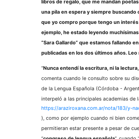
libros de regalo, que me mandan poetas,
una pila en espera y siempre buscando c
que yo compro porque tengo un interés p
ejemplo, he estado leyendo muchísimas 
“Sara Gallardo” que estamos fallando en
publicadas en los dos últimos años. Leo
"
Nunca entendí la escritura, ni la lectur
comenta cuando le consulto sobre su discu
de la Lengua Española (Córdoba - Argent
interpeló a las principales academias de l
https://araziroxana.com.ar/nota/183/y-n
), como por ejemplo cuando ni bien come
permitieran estar presente a pesar de cu
“
congreso de lengua española
”, cuando 