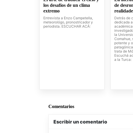
los desafíos de un clima
de desrom
extremo
realidad
Entrevista a Enzo Campetella,
Detrás de 
meteorológo, pronostricador y
dedicada a 
periodista. ESCUCHAR ACÁ:
académica
investigado
la Universi
Comahue, 
potente y o
patagónica
trata de Mó
Escuchá ac
a la Turca:
Comentarios
Escribir un comentario