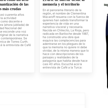
antización de las
memoria y el territorio
es más crudas
En el panorama literario de la
región, el nombre de Clementina
casi cuarenta años
Macaroff resuena con la fuerza de
la actividad
quienes han sabido transformar la
 como docente e
experiencia de vida en una
ra (ahora jubilada) de
narrativa visceral y necesaria.
dad Nacional del
Nacida en Chilecito, La Rioja, pero
se esconde una voz
radicada en Bariloche desde 1987,
riginal de la narrativa
ha construido una obra que
 contemporánea. Se
esquiva las complacencias para
nica de Torres Curth.
adentrarse en los pliegues de lo
á la entrevista de Café
que la memoria no quiere ni debe
olvidar, de la misma manera que lo
hace con descripciones de los
paisajes y realidades de la
patagonia que habita desde hace
casi 40 años. Escuchá acá la
entrevista de Café a la Turca: