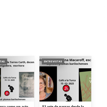
STAS
ENTREVISTAS
tura como un acto
El arte de narrar desde la