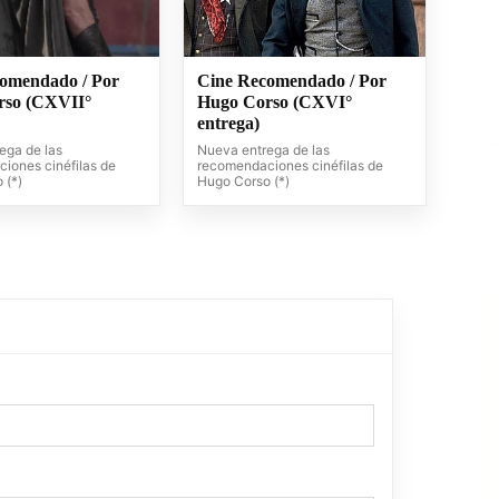
omendado / Por
Cine Recomendado / Por
rso (CXVII°
Hugo Corso (CXVI°
entrega)
ega de las
Nueva entrega de las
iones cinéfilas de
recomendaciones cinéfilas de
 (*)
Hugo Corso (*)