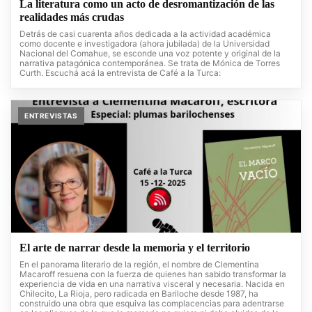
La literatura como un acto de desromantización de las
realidades más crudas
Detrás de casi cuarenta años dedicada a la actividad académica
como docente e investigadora (ahora jubilada) de la Universidad
Nacional del Comahue, se esconde una voz potente y original de la
narrativa patagónica contemporánea. Se trata de Mónica de Torres
Curth. Escuchá acá la entrevista de Café a la Turca:
ENTREVISTAS
El arte de narrar desde la memoria y el territorio
En el panorama literario de la región, el nombre de Clementina
Macaroff resuena con la fuerza de quienes han sabido transformar la
experiencia de vida en una narrativa visceral y necesaria. Nacida en
Chilecito, La Rioja, pero radicada en Bariloche desde 1987, ha
construido una obra que esquiva las complacencias para adentrarse